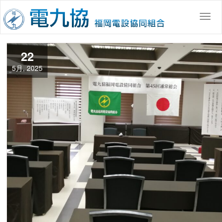
コ
ン
Togg
テ
ン
ツ
22
へ
5月, 2025
移
動