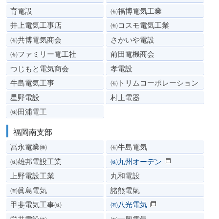
育電設
㈲福博電気工業
井上電気工事店
㈲コスモ電気工業
㈲共博電気商会
さかいや電設
㈲ファミリー電工社
前田電機商会
つじもと電気商会
孝電設
牛島電気工事
㈲トリムコーポレーション
星野電設
村上電器
㈱田浦電工
福岡南支部
冨永電業㈱
㈲牛島電気
㈱雄邦電設工業
㈱九州オーデン
上野電設工業
丸和電設
㈲眞島電気
諸熊電氣
甲斐電気工事㈱
㈲八光電気
栄共電設㈱
㈲一興電気