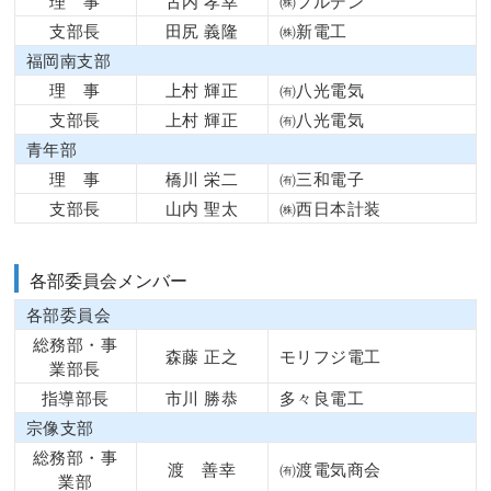
理 事
古内 孝幸
㈱フルデン
支部長
田尻 義隆
㈱新電工
福岡南支部
理 事
上村 輝正
㈲八光電気
支部長
上村 輝正
㈲八光電気
青年部
理 事
橋川 栄二
㈲三和電子
支部長
山内 聖太
㈱西日本計装
各部委員会メンバー
各部委員会
総務部・事
森藤 正之
モリフジ電工
業部長
指導部長
市川 勝恭
多々良電工
宗像支部
総務部・事
渡 善幸
㈲渡電気商会
業部