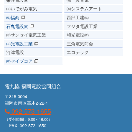
㈲いでがみ電気
㈲システムアート
㈱福商
西部工建㈱
石丸電設㈱
フジタ電設工業
㈲サンセイ電気工業
和光電設㈱
㈲光電設工業
三角電気商会
河津電設
エコテック
㈲セイブコア
電九協 福岡電設協同組合
〒815-0004
福岡市南区高木2-22-1
092-573-1655
（受付時間：9:00～16:00）
FAX. 092-573-1650