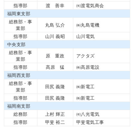
指導部
渡 善幸
㈲渡電気商会
福岡東支部
総務部・事
丸島 弘介
㈱丸島電機
業部
指導部
山川 義昭
山川電気
中央支部
総務部・事
原 重政
アクタズ
業部
指導部
髙原 猛
㈱髙原電設
福岡西支部
総務部・事
田尻 義隆
㈱新電工
業部
指導部
田尻 義隆
㈱新電工
福岡南支部
総務部
上村 輝正
㈲八光電気
指導部
甲斐 裕二
甲斐電気工事