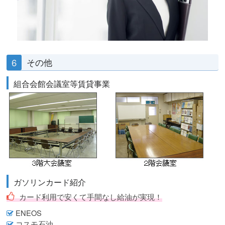
6
その他
組合会館会議室等賃貸事業
ガソリンカード紹介
カード利用で安くて手間なし給油が実現！
ENEOS
コスモ石油