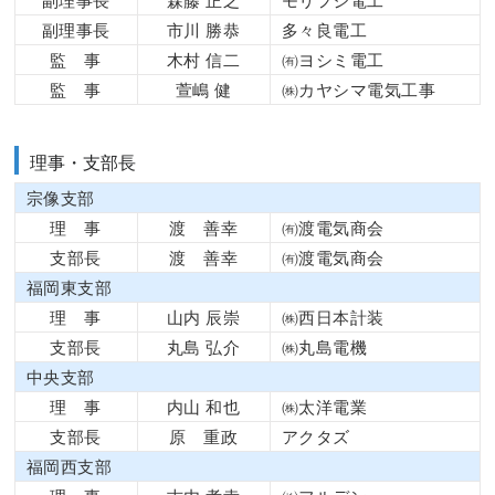
副理事長
市川 勝恭
多々良電工
監 事
木村 信二
㈲ヨシミ電工
監 事
萱嶋 健
㈱カヤシマ電気工事
理事・支部長
宗像支部
理 事
渡 善幸
㈲渡電気商会
支部長
渡 善幸
㈲渡電気商会
福岡東支部
理 事
山内 辰崇
㈱西日本計装
支部長
丸島 弘介
㈱丸島電機
中央支部
理 事
内山 和也
㈱太洋電業
支部長
原 重政
アクタズ
福岡西支部