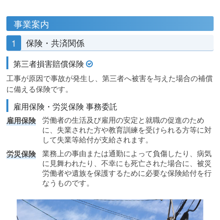
事業案内
1
保険・共済関係
第三者損害賠償保険
工事が原因で事故が発生し、第三者へ被害を与えた場合の補償
に備える保険です。
雇用保険・労災保険 事務委託
労働者の生活及び雇用の安定と就職の促進のため
雇用保険
に、失業された方や教育訓練を受けられる方等に対
して失業等給付が支給されます。
業務上の事由または通勤によって負傷したり、病気
労災保険
に見舞われたり、不幸にも死亡された場合に、被災
労働者や遺族を保護するために必要な保険給付を行
なうものです。