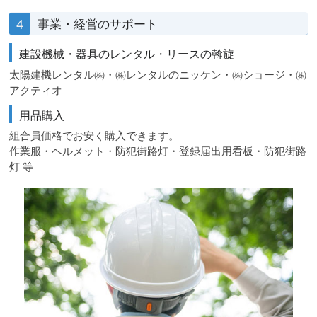
4
事業・経営のサポート
建設機械・器具のレンタル・リースの斡旋
太陽建機レンタル㈱・㈱レンタルのニッケン・㈱ショージ・㈱
アクティオ
用品購入
組合員価格でお安く購入できます。
作業服・ヘルメット・防犯街路灯・登録届出用看板・防犯街路
灯 等