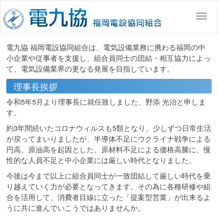
コ
ン
Togg
テ
ン
電九協 福岡電設協同組合は、電気設備業務に携わる福岡の中
ツ
小企業や従事者を支援し、組合員同士の団結・相互協力によっ
へ
て、電気設備業界の更なる発展を目指しています。
移
動
理事長挨拶
令和5年5月より理事長に就任致しました、野添 光治と申しま
す。
約3年間続いたコロナウィルスも5類となり、少しずつ日常生活
が戻ってまいりましたが、半導体不足にウクライナ戦争による
円高、原油高を起因とした、原材料不足による価格高騰に、慢
性的な人員不足と中小企業には厳しい時代となりました。
今後は今まで以上に組合員同士が一致団結して厳しい時代を乗
り越えていく力が必要となってきます。その為に各種研修や組
合を活用して、消費者目線に立った「提案型営業」が出来るよ
うに共に進んでいこうではありませんか。