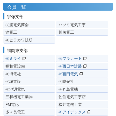
会員一覧
宗像支部
㈲渡電気商会
ハツミ電気工事
渡電工
川﨑電工
㈱ヒラカワ技研
福岡東支部
㈱ミライ
㈱プラナート
福和電設㈲
㈱西日本計装
㈱博電社
㈲百田電気
㈲城電設
㈲映光社
㈲池辺電気
㈱丸島電機
三和機電工業㈱
佐伯電気工事店
FM電化
松井電機工業
多々良電工
㈱アイデックス