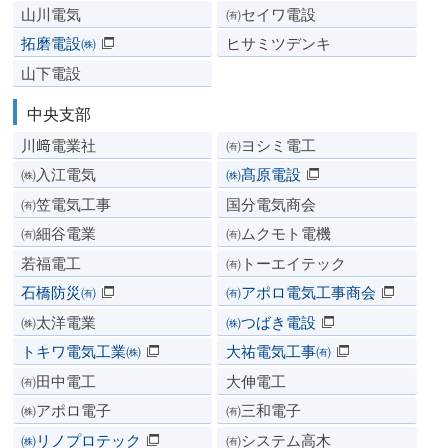
山川電気
㈲セイワ電設
拓磨電設㈱
ヒサミツデンキ
山下電設
中央支部
川﨑電業社
㈲ヨシミ電工
㈱入江電気
㈱髙原電設
㈲笠電気工事
国分電気商会
㈲細谷電業
㈲ムクモト電機
若福電工
㈲トーエイテック
石橋防災㈲
㈲アポロ電気工事商会
㈱太洋電業
㈱つばき電設
トキワ電気工業㈱
大祐電気工事㈲
㈲田中電工
大伸電工
㈱アポロ電子
㈲三和電子
㈱リノプロテック
㈲システム高木