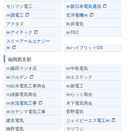
モリフジ電工
㈱新日本電気通信
㈲国電工
玄洋電機㈱
アクタズ
向井電気
㈱アイテック
㈱TEC
スリーアールエナジー
㈱
㈱ハイブリットDS
福岡西支部
㈲藤田ラジオ店
㈱中島電気
㈱フルデン
㈱エヌテック
㈲白水電気工事商会
㈱新電工
㈲諸藤電気商会
㈱らっく商会
㈲水流電気工事
木下電気商会
㈱カヤシマ電気工事
菅野電気
建友電気
ジェイピーエス電工㈱
梅野電気
マツフジ