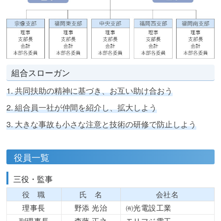
組合スローガン
1. 共同扶助の精神に基づき、お互い助け合おう
2. 組合員一社が仲間を紹介し、拡大しよう
3. 大きな事故も小さな注意と技術の研修で防止しよう
役員一覧
三役・監事
役 職
氏 名
会社名
理事長
野添 光治
㈲光電設工業
副理事長
森藤 正之
モリフジ電工