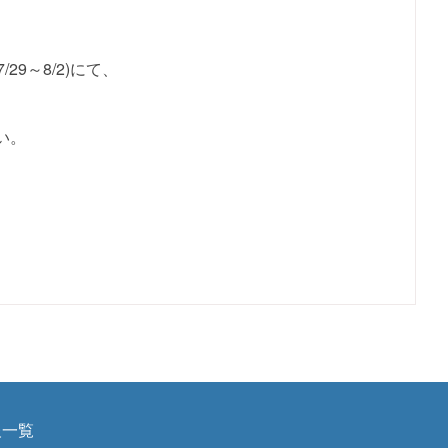
、
9～8/2)にて、
い。
報一覧