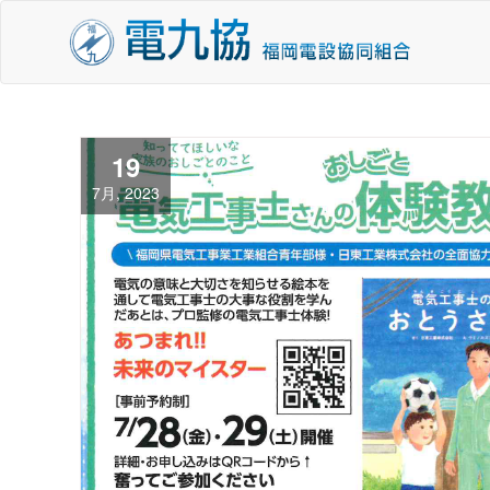
コ
ン
テ
ン
ツ
へ
19
移
7月, 2023
動