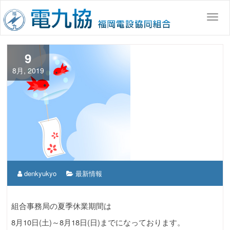
コ
ン
Togg
テ
ン
ツ
9
へ
8月, 2019
移
動
denkyukyo
最新情報
組合事務局の夏季休業期間は
8月10日(土)～8月18日(日)までになっております。