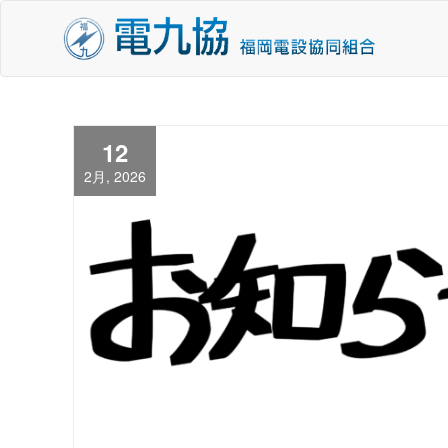
コ
ン
テ
ン
ツ
へ
12
移
2月, 2026
動