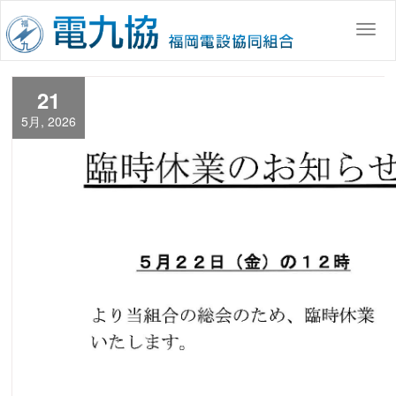
コ
ン
Togg
テ
ン
ツ
21
へ
5月, 2026
移
動