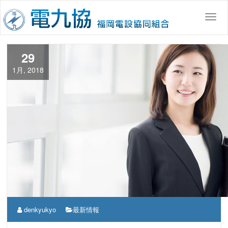
コ
ン
Togg
テ
ン
ツ
29
へ
1月, 2018
移
動
denkyukyo
最新情報